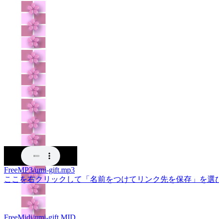
FreeMP3/umi-gift.mp3
ここを右クリックして「名前をつけてリンク先を保存」を選
FreeMidi/umi-gift.MID